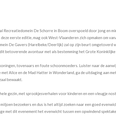
al Recreatiedomein De Schorre in Boom overspoeld door jong en min
 deze eerste editie, mag ook West-Vlaanderen zich opmaken om vana
mein De Gavers (Harelbeke/Deerlijk) zal op zijn beurt omgetoverd 
it betoverende avontuur met als bestemming het Grote Koninklijke 
, koningen, tovenaars en foute schoonmoeders. Luister naar de aanw
e met Alice en de Mad Hatter in Wonderland, ga de uitdaging aan met
zaal bewaakt.
hele gezin, met sprookjesverhalen voor kinderen en een vleugje nos
miljoen bezoekers en dus is het altijd zoeken naar een goed evenwich
e met dit evenement het evenwicht tussen een opwindend spektakel 