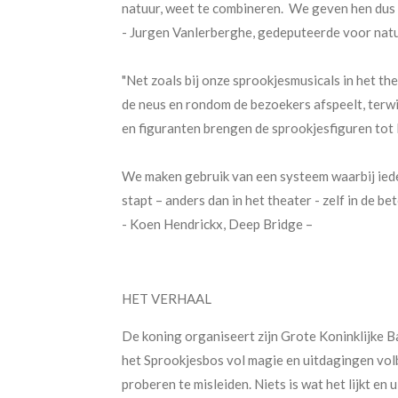
natuur, weet te combineren. We geven hen dus 
- Jurgen Vanlerberghe, gedeputeerde voor natuu
"Net zoals bij onze sprookjesmusicals in het th
de neus en rondom de bezoekers afspeelt, terwi
en figuranten brengen de sprookjesfiguren tot 
We maken gebruik van een systeem waarbij iede
stapt – anders dan in het theater - zelf in de b
- Koen Hendrickx, Deep Bridge –
HET VERHAAL
De koning organiseert zijn Grote Koninklijke Ba
het Sprookjesbos vol magie en uitdagingen volb
proberen te misleiden. Niets is wat het lijkt en 