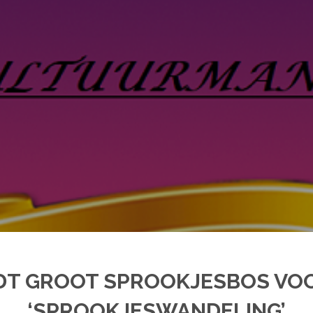
DT GROOT SPROOKJESBOS VO
‘SPROOKJESWANDELING’