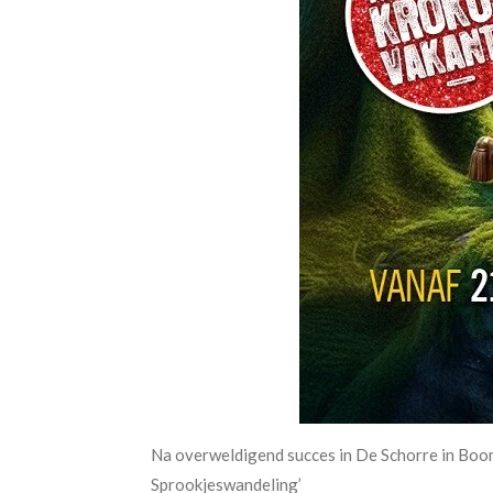
Na overweldigend succes in De Schorre in Boo
Sprookjeswandeling’