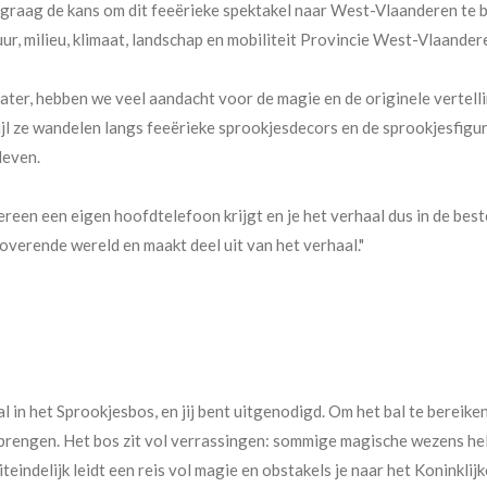
graag de kans om dit feeërieke spektakel naar West-Vlaanderen te b
r, milieu, klimaat, landschap en mobiliteit Provincie West-Vlaander
eater, hebben we veel aandacht voor de magie en de originele vertell
jl ze wandelen langs feeërieke sprookjesdecors en de sprookjesfigu
leven.
reen een eigen hoofdtelefoon krijgt en je het verhaal dus in de be
etoverende wereld en maakt deel uit van het verhaal."
l in het Sprookjesbos, en jij bent uitgenodigd. Om het bal te bereike
rengen. Het bos zit vol verrassingen: sommige magische wezens help
uiteindelijk leidt een reis vol magie en obstakels je naar het Koninkli