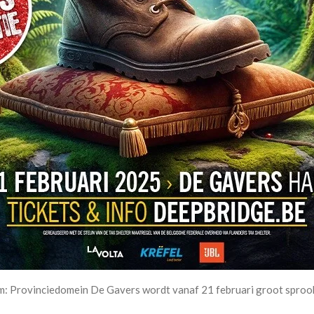
m: Provinciedomein De Gavers wordt vanaf 21 februari groot sprook