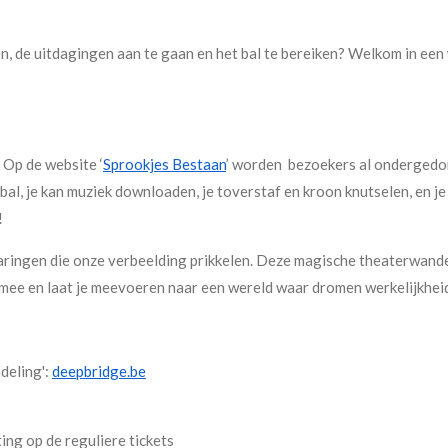
en, de uitdagingen aan te gaan en het bal te bereiken? Welkom in ee
 Op de website ‘
Sprookjes Bestaan
’ worden bezoekers al ondergedom
bal, je kan muziek downloaden, je toverstaf en kroon knutselen, en je
!
ingen die onze verbeelding prikkelen. Deze magische theaterwandeli
mee en laat je meevoeren naar een wereld waar dromen werkelijkhei
deling':
deepbridge.be
ing op de reguliere tickets