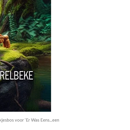
jesbos voor ‘Er Was Eens...een